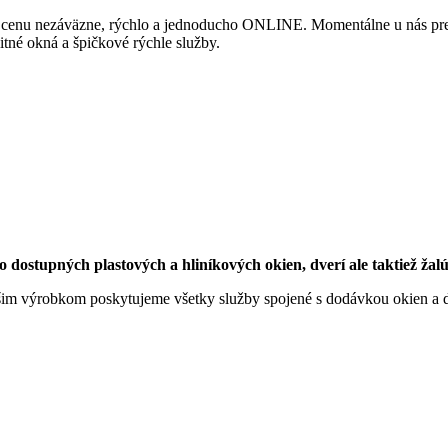
si cenu nezáväzne, rýchlo a jednoducho ONLINE. Momentálne u nás preb
tné okná a špičkové rýchle služby.
ostupných plastových a hliníkových okien, dverí ale taktiež žal
šim výrobkom poskytujeme všetky služby spojené s dodávkou okien a d