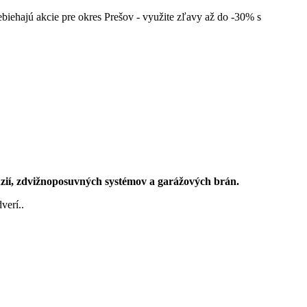
iehajú akcie pre okres Prešov - využite zľavy až do -30% s
úzií, zdvižnoposuvných systémov a garážových brán.
verí..