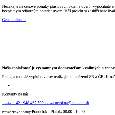
Nečakajte na cenové ponuky plastových okien a dverí - vypočítajte 
bezplatným odborným poradenstvom. Váš projekt si zaslúži naše kvali
Cena online tu
Naša spoločnosť je významným dodávateľom kvalitných a cenovo d
Predaj a montáž výplní otvorov realizujeme na území SR a ČR. K na
Kontakty na nás
+421 948 467 509
netokna@netokna.sk
Telefón:
E-mail:
Pondelok - Piatok: 08:00 - 16:00
Prevádzkové hodiny: