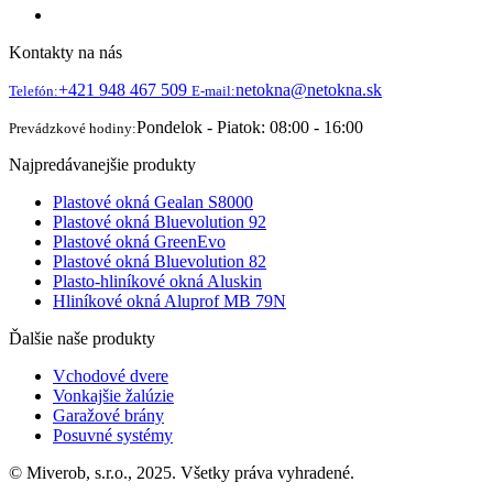
Kontakty na nás
+421 948 467 509
netokna@netokna.sk
Telefón:
E-mail:
Pondelok - Piatok: 08:00 - 16:00
Prevádzkové hodiny:
Najpredávanejšie produkty
Plastové okná Gealan S8000
Plastové okná Bluevolution 92
Plastové okná GreenEvo
Plastové okná Bluevolution 82
Plasto-hliníkové okná Aluskin
Hliníkové okná Aluprof MB 79N
Ďalšie naše produkty
Vchodové dvere
Vonkajšie žalúzie
Garažové brány
Posuvné systémy
© Miverob, s.r.o., 2025. Všetky práva vyhradené.