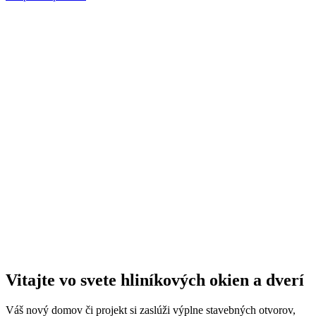
Vitajte vo svete hliníkových okien a dverí
Váš nový domov či projekt si zaslúži výplne stavebných otvorov,