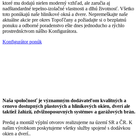
ktoré mu dodajú nielen moderný vzhľad, ale zaručia aj
nadštandardné tepelno-izolačné vlastnosti a dlhú životnosť. Všetko
toto ponúkajú naše hliníkové okná a dvere. Nepremeškajte naše
aktuálne akcie pre okres Topoľčany a požiadajte si o bezplatnú
ponuku a odborné poradenstvo ešte dnes jednoducho a rýchlo
prostredníctvom nášho Konfigurátora.
Konfigurátor ponúk
Naša spoločnosť je významným dodávateľom kvalitných a
cenovo dostupných plastových a hliníkových okien, dverí ale
taktiež žalúzií, zdvižnoposuvných systémov a garážových brán.
Predaj a montáž výplní otvorov realizujeme na území SR a ČR. K
našim výrobkom poskytujeme všetky služby spojené s dodávkou
okien a dverí..