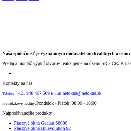
Naša spoločnosť je významným dodávateľom kvalitných a cenovo d
Predaj a montáž výplní otvorov realizujeme na území SR a ČR. K na
Kontakty na nás
+421 948 467 509
netokna@netokna.sk
Telefón:
E-mail:
Pondelok - Piatok: 08:00 - 16:00
Prevádzkové hodiny:
Najpredávanejšie produkty
Plastové okná Gealan S8000
Plastové okná Bluevolution 92