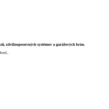
úzií, zdvižnoposuvných systémov a garážových brán.
verí..