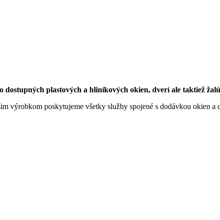
ostupných plastových a hliníkových okien, dverí ale taktiež žal
šim výrobkom poskytujeme všetky služby spojené s dodávkou okien a d