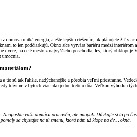
domova uniká energia, a ešte lepším riešením, ak plánujete žiť viac e
knami to len podčiarkujú. Okno síce vytvára bariéru medzi interiérom a 
né dvere, na celé mesto z najvyššieho poschodia, les, ktorý obklopuje
t umocnia.
 materiálom?
etla a tie sú tak ľahšie, nadýchanejšie a pôsobia veľmi priestranne. Ve
edy trávime v bytoch viac ako jednu tretinu dňa. Veľkou výhodou týcht
 Neopustite vašu domácu pracovňu, ale naopak. Dávkujte si to po čast
 pomaly sa chystajte na tú zmenu, ktorá nám už klope na dv… okná.