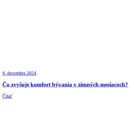
9. decembra 2024
Čo zvyšuje komfort bývania v zimných mesiacoch?
Čítať