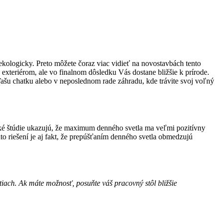
kologicky. Preto môžete čoraz viac vidieť na novostavbách tento
exteriérom, ale vo finalnom dôsledku Vás dostane bližšie k prírode.
 Vašu chatku alebo v neposlednom rade záhradu, kde trávite svoj voľný
decké štúdie ukazujú, že maximum denného svetla ma veľmi pozitívny
o riešení je aj fakt, že prepúšťaním denného svetla obmedzujú
iach. Ak máte možnosť, posuňte váš pracovný stôl bližšie