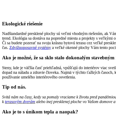
Ekologické riešenie
Nadštandardné presklené plochy sú veľmi vhodným riešením, ak Vám z 
trend. Ekológia sa dostáva na popredné miesta a projekty s veľkými o
Či sa budete pozerať na svoju krásnu bytovú terasu cez veľké preskle
čas.
Zdvižnoposuvné systémy
a veľké okenné plochy Vám tento poci
Ako je možné, že sa sklo stalo dokonalým stavebným
Steny, kde je väčšia časť priehľadná, vpúšťajú do interiérov viac sv
dopad na náladu a zdravie človeka. Najmä v týchto ťažkých časoch, k
používanie umelého interiérového osvetlenia.
Tip od nás.
Svitá nám na časy, kedy sa pomaly vraciame k životu pred pandémiou.
k
terasovým dverám
alebo inej presklenej ploche vo Vašom domove a
Ako je to s únikom tepla a naopak?