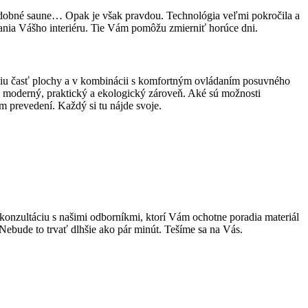
 podobné saune… Opak je však pravdou. Technológia veľmi pokročila a
vania Vášho interiéru. Tie Vám pomôžu zmierniť horúce dni.
čšiu časť plochy a v kombinácii s komfortným ovládaním posuvného
mi moderný, praktický a ekologický zároveň. Aké sú možnosti
m prevedení. Každý si tu nájde svoje.
e konzultáciu s našimi odborníkmi, ktorí Vám ochotne poradia materiál
 Nebude to trvať dlhšie ako pár minút. Tešíme sa na Vás.