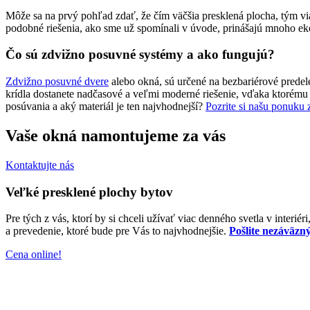
Môže sa na prvý pohľad zdať, že čím väčšia presklená plocha, tým vi
podobné riešenia, ako sme už spomínali v úvode, prinášajú mnoho ek
Čo sú zdvižno posuvné systémy a ako fungujú?
Zdvižno posuvné dvere
alebo okná, sú určené na bezbariérové predel
krídla dostanete nadčasové a veľmi moderné riešenie, vďaka ktorému 
posúvania a aký materiál je ten najvhodnejší?
Pozrite si našu ponuku
Vaše okná namontujeme za vás
Kontaktujte nás
Veľké presklené plochy bytov
Pre tých z vás, ktorí by si chceli užívať viac denného svetla v inter
a prevedenie, ktoré bude pre Vás to najvhodnejšie.
Pošlite nezáväzn
Cena online!