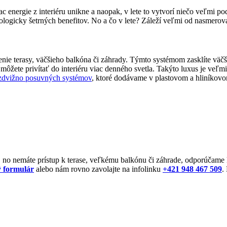
ac energie z interiéru unikne a naopak, v lete to vytvorí niečo veľmi
ologicky šetrných benefitov. No a čo v lete? Záleží veľmi od nasmero
enie terasy, väčšieho balkóna či záhrady. Týmto systémom zasklíte vä
môžete privítať do interiéru viac denného svetla. Takýto luxus je veľ
 zdvižno posuvných systémov
, ktoré dodávame v plastovom a hliníkovo
iéri, no nemáte prístup k terase, veľkému balkónu či záhrade, odporúčam
ý formulár
alebo nám rovno zavolajte na infolinku
+421 948 467 509
.